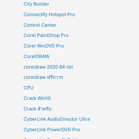
City Builder
Connectify Hotspot Pro
Control Center
Corel PaintShop Pro
Corel WinDVD Pro
CorelDRAW
coreldraw 2020 64-bit
coreldraw ฟรีถาวร
CPU
Crack Win10
Crack สำหรับ
CyberLink AudioDirector Ultra
CyberLink PowerDVD Pro