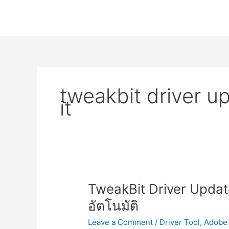
Skip
to
content
tweakbit driver u
it
TweakBit Driver Updater
อัตโนมัติ
Leave a Comment
/
Driver Tool
,
Adobe