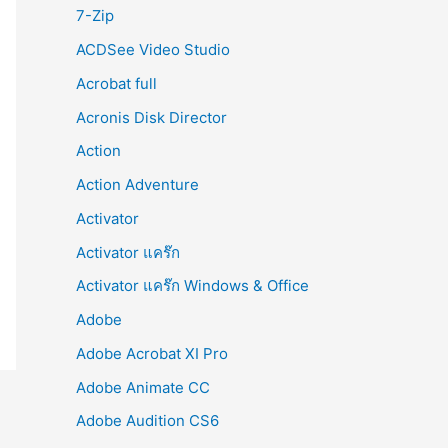
r
7-Zip
:
ACDSee Video Studio
Acrobat full
Acronis Disk Director
Action
Action Adventure
Activator
Activator แคร๊ก
Activator แคร๊ก Windows & Office
Adobe
Adobe Acrobat XI Pro
Adobe Animate CC
Adobe Audition CS6