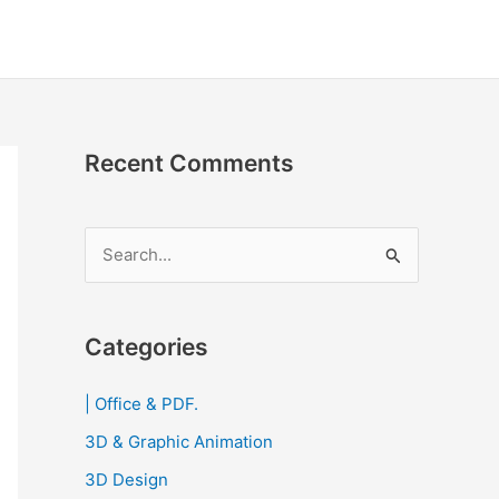
Recent Comments
S
e
a
r
Categories
c
| Office & PDF.
h
3D & Graphic Animation
f
o
3D Design