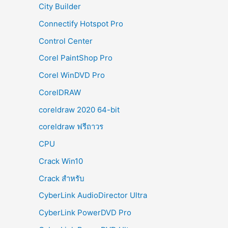
City Builder
Connectify Hotspot Pro
Control Center
Corel PaintShop Pro
Corel WinDVD Pro
CorelDRAW
coreldraw 2020 64-bit
coreldraw ฟรีถาวร
CPU
Crack Win10
Crack สำหรับ
CyberLink AudioDirector Ultra
CyberLink PowerDVD Pro