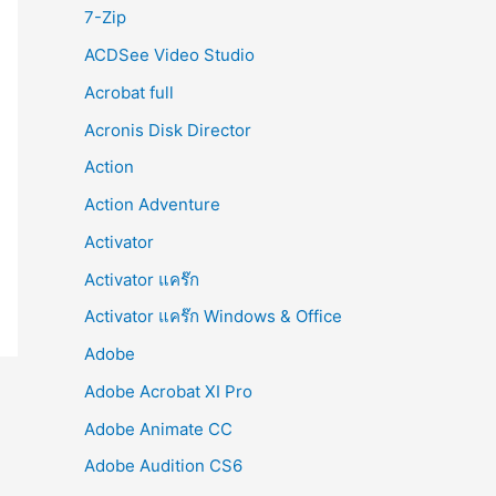
r
7-Zip
:
ACDSee Video Studio
Acrobat full
Acronis Disk Director
Action
Action Adventure
Activator
Activator แคร๊ก
Activator แคร๊ก Windows & Office
Adobe
Adobe Acrobat XI Pro
Adobe Animate CC
Adobe Audition CS6