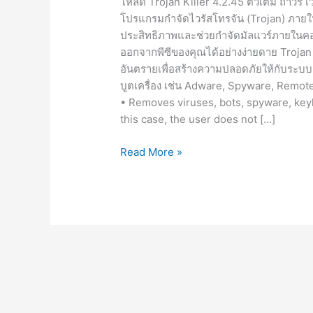
โหลด Trojan Killer 4.2.45 ตัวเต็ม ถาวร เว
โปรแกรมกำจัดไวรัสโทรจัน (Trojan) ภายในเค
ประสิทธิภาพและช่วยกำจัดมัลแวร์ภายในคอม
ออกจากพีซีของคุณได้อย่างง่ายดาย Trojan 
อันตรายเพื่อสร้างความปลอดภัยให้กับระบบ
บูตเครื่อง เช่น Adware, Spyware, Remot
• Removes viruses, bots, spyware, keylo
this case, the user does not […]
Trojan
Read More »
Killer
4.2.45
[Full]
โปรแกรม
ลบ
ไวรัส
โทร
จัน,
มัลแวร์,