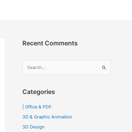
Recent Comments
S
e
a
r
Categories
c
| Office & PDF.
h
3D & Graphic Animation
f
o
3D Design