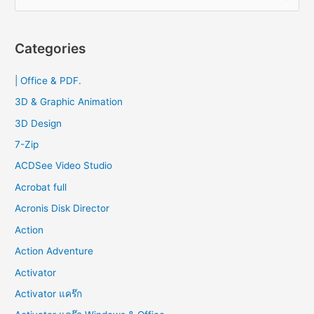
e
2023
a
r
Categories
c
| Office & PDF.
h
f
3D & Graphic Animation
o
3D Design
r
7-Zip
:
ACDSee Video Studio
Acrobat full
Acronis Disk Director
Action
Action Adventure
Activator
Activator แคร๊ก