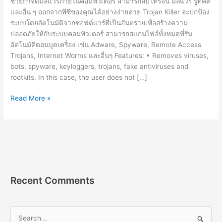
ช่วยกำจัดมัลแวร์ภายในคอมพิวเตอร์ สามารถลบโทรจัน มัลแวร์ รูทคิต
และอื่น ๆ ออกจากพีซีของคุณได้อย่างง่ายดาย Trojan Killer จะปกป้อง
ระบบโดยอัตโนมัติจากซอฟต์แวร์ที่เป็นอันตรายเพื่อสร้างความ
ปลอดภัยให้กับระบบคอมพิวเตอร์ สามารถสแกนไฟล์ทั้งหมดที่รัน
อัตโนมัติตอนบูตเครื่อง เช่น Adware, Spyware, Remote Access
Trojans, Internet Worms และอื่นๆ Features: • Removes viruses,
bots, spyware, keyloggers, trojans, fake antiviruses and
rootkits. In this case, the user does not […]
Trojan
Read More »
Killer
4.2.45
[Full]
โปรแกรม
ลบ
ไวรัส
โทร
Recent Comments
จัน,
มัลแวร์,
รูท
S
คิต