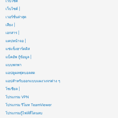
เว็บไซต์
เว็บไซต์ |
เวอร์ชั่นล่าสุด
เสียง |
เอกสาร |
แคปหน้าจอ |
แช่แข็งฮาร์ดดิส
แบ็คอัพ กู้ข้อมูล |
แบบพกพา
แอปดูผลฟุตบอลสด
แอปสำหรับออกแบบแผงวงจรต่าง ๆ
โซเชียล |
โปรแกรม VPN
โปรแกรม รีโมท TeamViewer
โปรแกรมกู้ไฟล์ที่โดนลบ