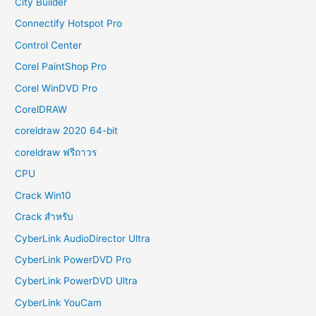
City Builder
Connectify Hotspot Pro
Control Center
Corel PaintShop Pro
Corel WinDVD Pro
CorelDRAW
coreldraw 2020 64-bit
coreldraw ฟรีถาวร
CPU
Crack Win10
Crack สำหรับ
CyberLink AudioDirector Ultra
CyberLink PowerDVD Pro
CyberLink PowerDVD Ultra
CyberLink YouCam