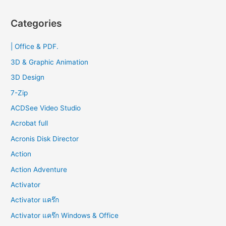
a
r
Categories
c
| Office & PDF.
h
f
3D & Graphic Animation
o
3D Design
r
7-Zip
:
ACDSee Video Studio
Acrobat full
Acronis Disk Director
Action
Action Adventure
Activator
Activator แคร๊ก
Activator แคร๊ก Windows & Office