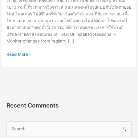
เราอย่างละเอียด เพียงแค่เราเลือกโปรแกรมที่ต้องการจะลบ จากนั้น
โปรแกรมนี้ ก็จะทำการวิเคราะห์ และแสดงผลในรูปแบบต้นไม้แตกย่อย
ไฟล์ โฟลเดอร์ ไฟล์รีจิสทรีที่เกียวข้องกับโปรแกรมที่ต้องการจะลบ เพื่อ
ให้เราสามารถกดดูข้อมูล และลบไฟล์แค่บางไฟล์ได้ด้วย โปรแกรมนี้
สามารถถอนการติดตั้งโปรแกรม ได้อย่างหมดจด และการใช้งานก็
แสนจะง่ายดาย Features of Total Uninstall Professional •
Monitor changes from registry […]
Total
Read More »
Uninstall
Pro
v7.3.1.641
[Full]
ถาวร
โปรแกรม
ช่วย
Recent Comments
ถอน
การ
ติด
S
ตั้ง
e