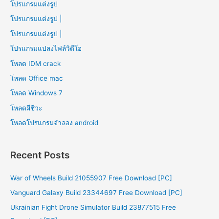
โปรแกรมแต่งรูป
โปรแกรมแต่งรูป |
โปรแกรมแต่งรูป |
โปรแกรมแปลงไฟล์วิดีโอ
โหลด IDM crack
โหลด Office mac
โหลด Windows 7
โหลดผีชีวะ
โหลดโปรแกรมจําลอง android
Recent Posts
War of Wheels Build 21055907 Free Download [PC]
Vanguard Galaxy Build 23344697 Free Download [PC]
Ukrainian Fight Drone Simulator Build 23877515 Free