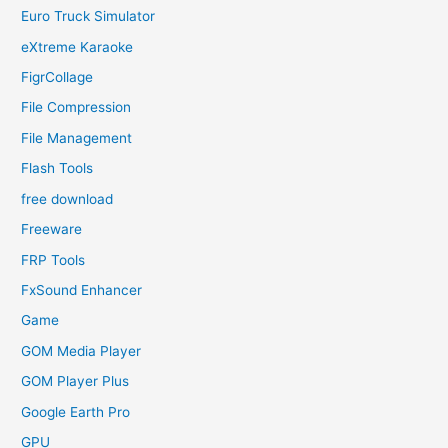
Euro Truck Simulator
eXtreme Karaoke
FigrCollage
File Compression
File Management
Flash Tools
free download
Freeware
FRP Tools
FxSound Enhancer
Game
GOM Media Player
GOM Player Plus
Google Earth Pro
GPU