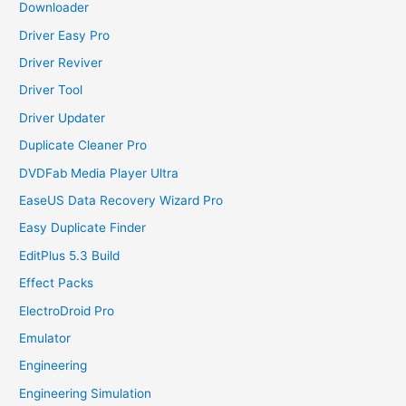
Downloader
Driver Easy Pro
Driver Reviver
Driver Tool
Driver Updater
Duplicate Cleaner Pro
DVDFab Media Player Ultra
EaseUS Data Recovery Wizard Pro
Easy Duplicate Finder
EditPlus 5.3 Build
Effect Packs
ElectroDroid Pro
Emulator
Engineering
Engineering Simulation