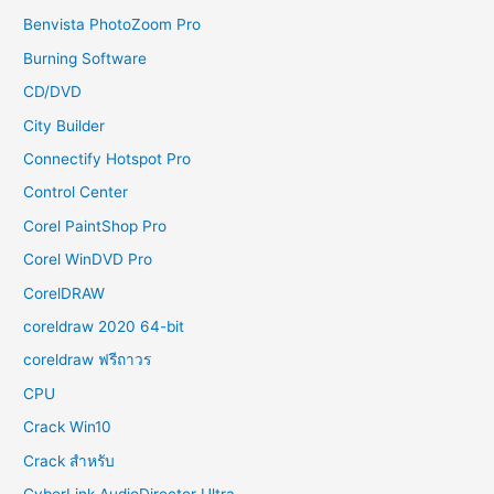
Benvista PhotoZoom Pro
Burning Software
CD/DVD
City Builder
Connectify Hotspot Pro
Control Center
Corel PaintShop Pro
Corel WinDVD Pro
CorelDRAW
coreldraw 2020 64-bit
coreldraw ฟรีถาวร
CPU
Crack Win10
Crack สำหรับ