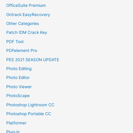
OfficeSuite Premium
Ontrack EasyRecovery
Other Categories
Patch IDM Crack Key
PDF Tool
PDFelement Pro
PES 2021 SEASON UPDATE
Photo Editing
Photo Editor
Photo Viewer
PhotoScape
Photoshop Lightroom CC
Photoshop Portable CC
Platformer
Plug-in