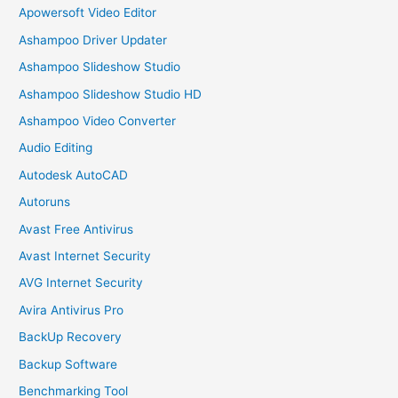
Apowersoft Video Editor
Ashampoo Driver Updater
Ashampoo Slideshow Studio
Ashampoo Slideshow Studio HD
Ashampoo Video Converter
Audio Editing
Autodesk AutoCAD
Autoruns
Avast Free Antivirus
Avast Internet Security
AVG Internet Security
Avira Antivirus Pro
BackUp Recovery
Backup Software
Benchmarking Tool