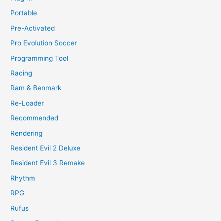
Portable
Pre-Activated
Pro Evolution Soccer
Programming Tool
Racing
Ram & Benmark
Re-Loader
Recommended
Rendering
Resident Evil 2 Deluxe
Resident Evil 3 Remake
Rhythm
RPG
Rufus