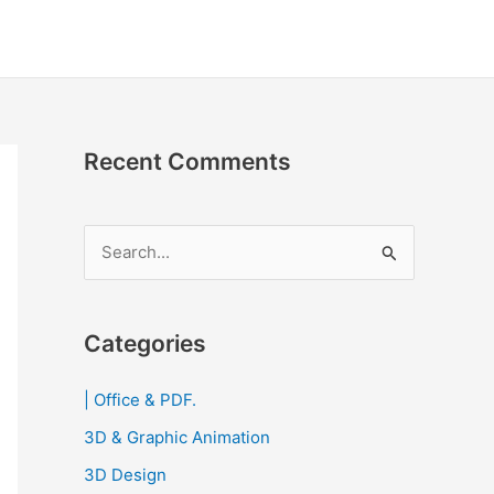
Recent Comments
S
e
a
r
Categories
c
| Office & PDF.
h
3D & Graphic Animation
f
o
3D Design