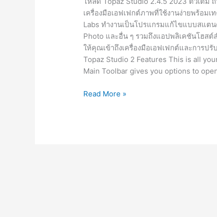
โหลด Topaz Studio 2.4.5 2023 ตัวเต็ม ถาว
เครื่องมือเอฟเฟกต์ภาพที่ใช้งานง่ายพร้อม
Labs ทำงานเป็นโปรแกรมแก้ไขแบบสแตนด์อ
Photo และอื่น ๆ รวมถึงแอปพลิเคชันโฮสต์ส
ให้คุณเข้าถึงเครื่องมือเอฟเฟกต์และการปร
Topaz Studio 2 Features This is all y
Main Toolbar gives you options to ope
Topaz
Read More »
Studio
2.4.5
[Full]
ถาวร
โปรแกรม
ตกแต่ง
แก้ไข
รูปภาพ
ฟรี