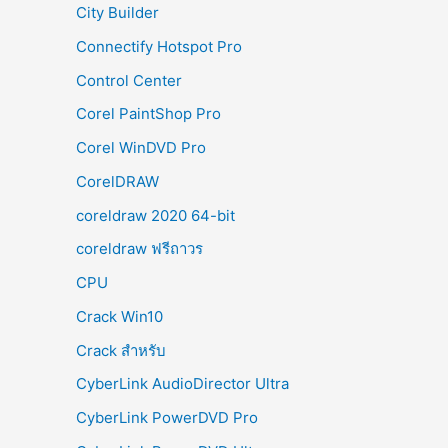
City Builder
Connectify Hotspot Pro
Control Center
Corel PaintShop Pro
Corel WinDVD Pro
CorelDRAW
coreldraw 2020 64-bit
coreldraw ฟรีถาวร
CPU
Crack Win10
Crack สำหรับ
CyberLink AudioDirector Ultra
CyberLink PowerDVD Pro