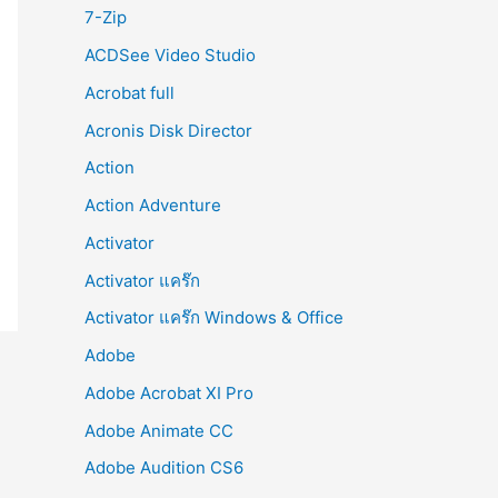
r
7-Zip
:
ACDSee Video Studio
Acrobat full
Acronis Disk Director
Action
Action Adventure
Activator
Activator แคร๊ก
Activator แคร๊ก Windows & Office
Adobe
Adobe Acrobat XI Pro
Adobe Animate CC
Adobe Audition CS6