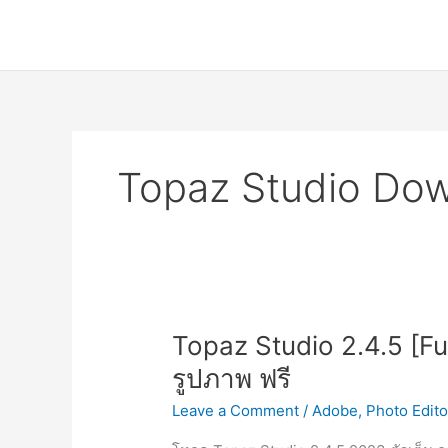
Skip
to
content
Topaz Studio Do
Topaz Studio 2.4.5 [F
รูปภาพ ฟรี
Leave a Comment
/
Adobe
,
Photo Edito