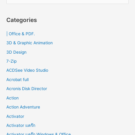
e
2023
a
r
Categories
c
| Office & PDF.
h
f
3D & Graphic Animation
o
3D Design
r
7-Zip
:
ACDSee Video Studio
Acrobat full
Acronis Disk Director
Action
Action Adventure
Activator
Activator แคร๊ก
Activator แคร๊ก Windows & Office