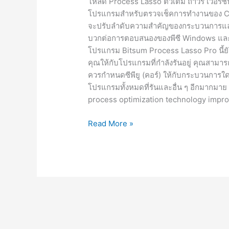
โหลด Process Lasso ตัวเต็ม ถาวร เวอร์ชั
โปรแกรมสำหรับตรวจเช็คการทำงานของ CP
จะปรับลำดับความสำคัญของกระบวนการและ
บวกต่อการตอบสนองของพีซี Windows และ /
โปรแกรม Bitsum Process Lasso Pro นี้ยั
คุณให้กับโปรแกรมที่กำลังรันอยู่ คุณสา
ควรกำหนดซีพียู (คอร์) ให้กับกระบวนการ
โปรแกรมทั้งหมดที่รันและอื่น ๆ อีกมากมา
process optimization technology impr
Process
Read More »
Lasso
[Full]
ถาวร
โปรแกรม
ตรวจ
เช็ค
การ
ทำงาน