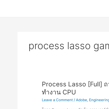
Skip
to
content
process lasso ga
Process Lasso [Full]
ทำงาน CPU
Leave a Comment
/
Adobe
,
Engineerin