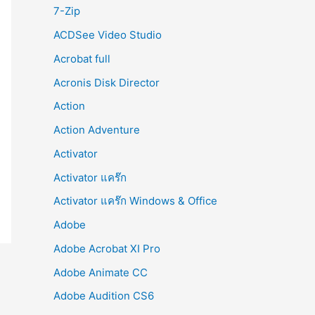
r
7-Zip
:
ACDSee Video Studio
Acrobat full
Acronis Disk Director
Action
Action Adventure
Activator
Activator แคร๊ก
Activator แคร๊ก Windows & Office
Adobe
Adobe Acrobat XI Pro
Adobe Animate CC
Adobe Audition CS6