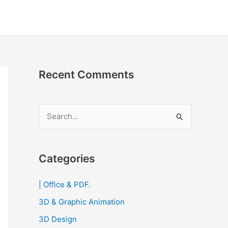
Recent Comments
S
e
a
r
Categories
c
| Office & PDF.
h
3D & Graphic Animation
f
o
3D Design