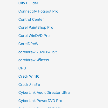
City Builder
Connectify Hotspot Pro
Control Center
Corel PaintShop Pro
Corel WinDVD Pro
CorelDRAW
coreldraw 2020 64-bit
coreldraw ฟรีถาวร
CPU
Crack Win10
Crack สำหรับ
CyberLink AudioDirector Ultra
CyberLink PowerDVD Pro