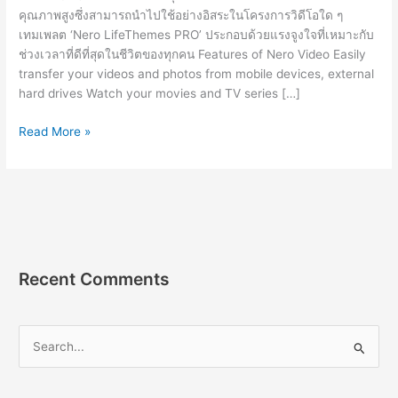
คุณภาพสูงซึ่งสามารถนำไปใช้อย่างอิสระในโครงการวิดีโอใด ๆ
เทมเพลต ‘Nero LifeThemes PRO’ ประกอบด้วยแรงจูงใจที่เหมาะกับ
ช่วงเวลาที่ดีที่สุดในชีวิตของทุกคน Features of Nero Video Easily
transfer your videos and photos from mobile devices, external
hard drives Watch your movies and TV series […]
Nero
Read More »
Video
v24.5.89
[Full]
ถาวร
โปรแกรม
ตัด
ต่อ
Recent Comments
วิดีโอ
จาก
ค่าย
S
Nero
e
2023
a