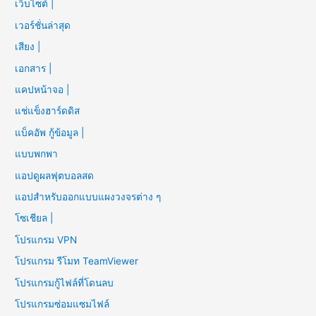
เว็บไซต์ |
เวอร์ชั่นล่าสุด
เสียง |
เอกสาร |
แคปหน้าจอ |
แช่แข็งฮาร์ดดิส
แบ็คอัพ กู้ข้อมูล |
แบบพกพา
แอปดูผลฟุตบอลสด
แอปสำหรับออกแบบแผงวงจรต่าง ๆ
โซเชียล |
โปรแกรม VPN
โปรแกรม รีโมท TeamViewer
โปรแกรมกู้ไฟล์ที่โดนลบ
โปรแกรมซ่อมแซมไฟล์