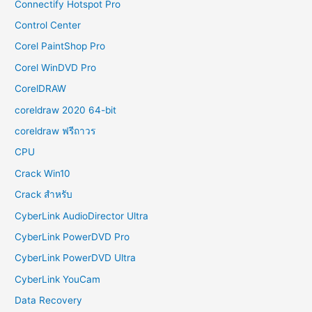
Connectify Hotspot Pro
Control Center
Corel PaintShop Pro
Corel WinDVD Pro
CorelDRAW
coreldraw 2020 64-bit
coreldraw ฟรีถาวร
CPU
Crack Win10
Crack สำหรับ
CyberLink AudioDirector Ultra
CyberLink PowerDVD Pro
CyberLink PowerDVD Ultra
CyberLink YouCam
Data Recovery