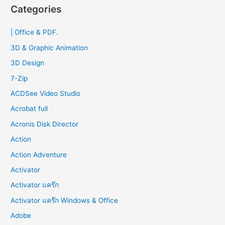
r
Categories
c
| Office & PDF.
h
f
3D & Graphic Animation
o
3D Design
r
7-Zip
:
ACDSee Video Studio
Acrobat full
Acronis Disk Director
Action
Action Adventure
Activator
Activator แคร๊ก
Activator แคร๊ก Windows & Office
Adobe