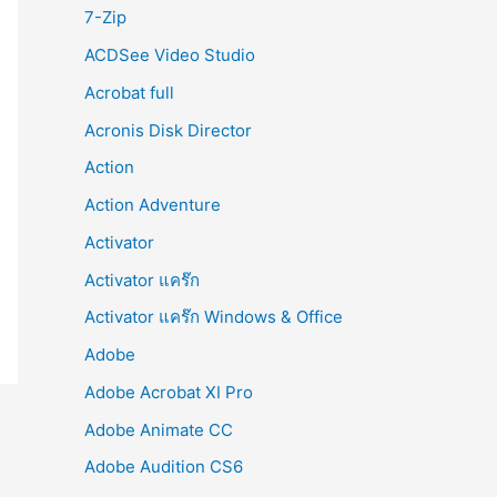
r
7-Zip
:
ACDSee Video Studio
Acrobat full
Acronis Disk Director
Action
Action Adventure
Activator
Activator แคร๊ก
Activator แคร๊ก Windows & Office
Adobe
Adobe Acrobat XI Pro
Adobe Animate CC
Adobe Audition CS6