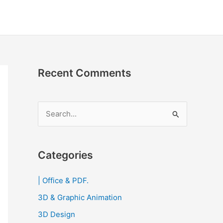
Recent Comments
S
e
a
r
Categories
c
| Office & PDF.
h
3D & Graphic Animation
f
o
3D Design