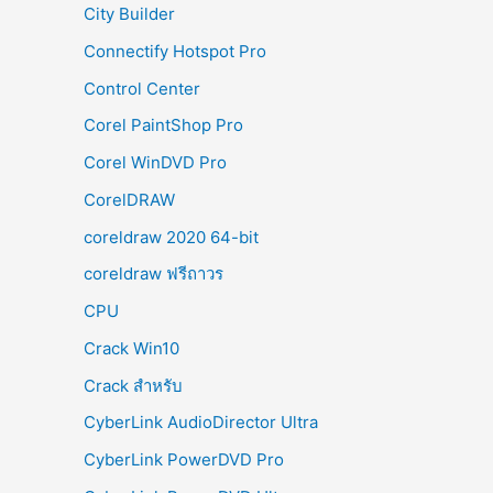
City Builder
Connectify Hotspot Pro
Control Center
Corel PaintShop Pro
Corel WinDVD Pro
CorelDRAW
coreldraw 2020 64-bit
coreldraw ฟรีถาวร
CPU
Crack Win10
Crack สำหรับ
CyberLink AudioDirector Ultra
CyberLink PowerDVD Pro