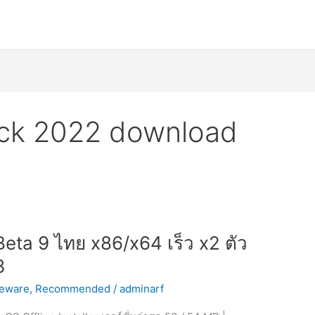
rack 2022 download
 Beta 9 ไทย x86/x64 เร็ว x2 ตัว
3
eware
,
Recommended
/
adminarf