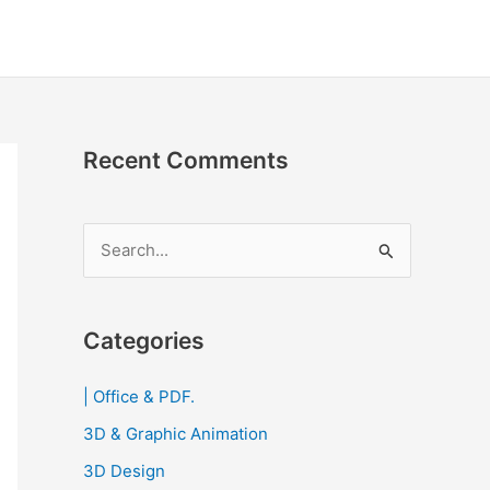
Recent Comments
S
e
a
r
Categories
c
| Office & PDF.
h
3D & Graphic Animation
f
o
3D Design