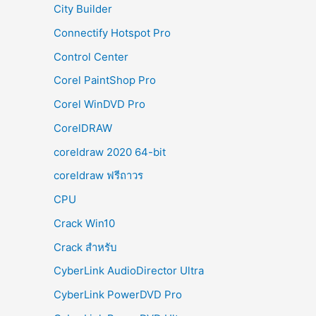
City Builder
Connectify Hotspot Pro
Control Center
Corel PaintShop Pro
Corel WinDVD Pro
CorelDRAW
coreldraw 2020 64-bit
coreldraw ฟรีถาวร
CPU
Crack Win10
Crack สำหรับ
CyberLink AudioDirector Ultra
CyberLink PowerDVD Pro