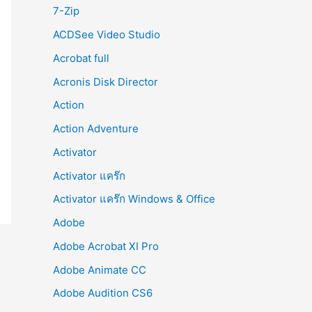
r
7-Zip
:
ACDSee Video Studio
Acrobat full
Acronis Disk Director
Action
Action Adventure
Activator
Activator แคร๊ก
Activator แคร๊ก Windows & Office
Adobe
Adobe Acrobat XI Pro
Adobe Animate CC
Adobe Audition CS6