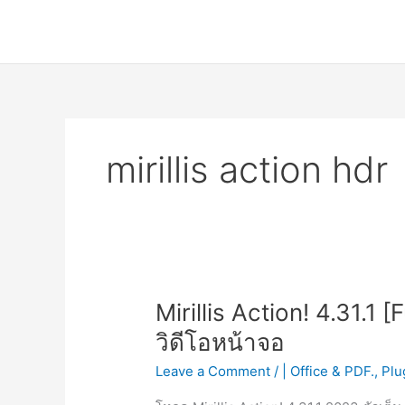
Skip
to
content
mirillis action hdr
Mirillis Action! 4.31.1 
วิดีโอหน้าจอ
Leave a Comment
/
| Office & PDF.
,
Plu