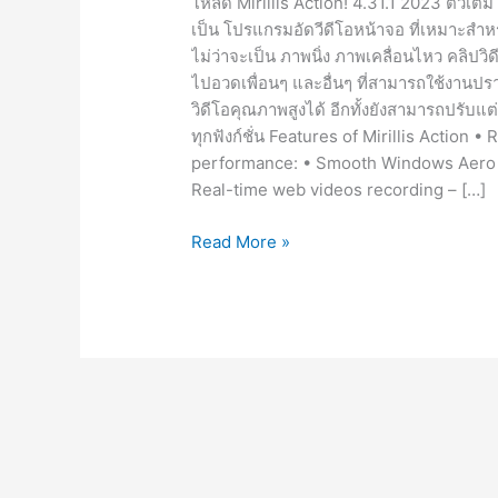
โหลด Mirillis Action! 4.31.1 2023 ตัวเต็ม 
เป็น โปรแกรมอัดวีดีโอหน้าจอ ที่เหมาะสำหรั
ไม่ว่าจะเป็น ภาพนิ่ง ภาพเคลื่อนไหว คลิปวิดีโ
ไปอวดเพื่อนๆ และอื่นๆ ที่สามารถใช้งานปร
วิดีโอคุณภาพสูงได้ อีกทั้งยังสามารถปรับแ
ทุกฟังก์ชั่น Features of Mirillis Actio
performance: • Smooth Windows Aero HD
Real-time web videos recording – […]
Mirillis
Read More »
Action!
4.31.1
[Full]
ตัว
เต็ม
ถาวร
โปรแกรม
อัด
วิดีโอ