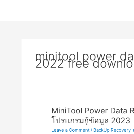
Skip
to
content
minitool power da
2022 free downl
MiniTool Power Data R
โปรแกรมกู้ข้อมูล 2023
Leave a Comment
/
BackUp Recovery
,