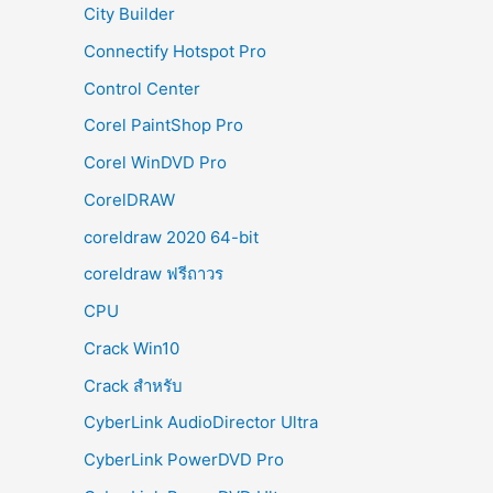
City Builder
Connectify Hotspot Pro
Control Center
Corel PaintShop Pro
Corel WinDVD Pro
CorelDRAW
coreldraw 2020 64-bit
coreldraw ฟรีถาวร
CPU
Crack Win10
Crack สำหรับ
CyberLink AudioDirector Ultra
CyberLink PowerDVD Pro