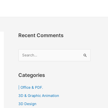
Recent Comments
S
e
a
r
Categories
c
| Office & PDF.
h
3D & Graphic Animation
f
o
3D Design