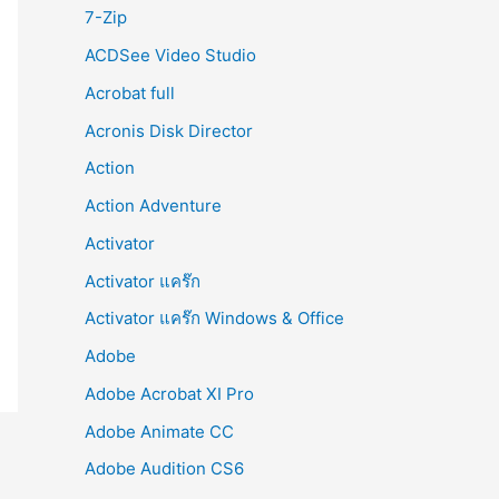
r
7-Zip
:
ACDSee Video Studio
Acrobat full
Acronis Disk Director
Action
Action Adventure
Activator
Activator แคร๊ก
Activator แคร๊ก Windows & Office
Adobe
Adobe Acrobat XI Pro
Adobe Animate CC
Adobe Audition CS6