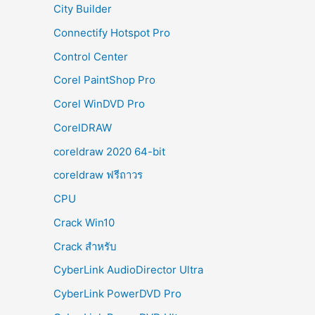
City Builder
Connectify Hotspot Pro
Control Center
Corel PaintShop Pro
Corel WinDVD Pro
CorelDRAW
coreldraw 2020 64-bit
coreldraw ฟรีถาวร
CPU
Crack Win10
Crack สำหรับ
CyberLink AudioDirector Ultra
CyberLink PowerDVD Pro