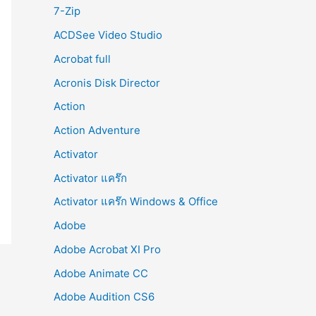
r
7-Zip
:
ACDSee Video Studio
Acrobat full
Acronis Disk Director
Action
Action Adventure
Activator
Activator แคร๊ก
Activator แคร๊ก Windows & Office
Adobe
Adobe Acrobat XI Pro
Adobe Animate CC
Adobe Audition CS6