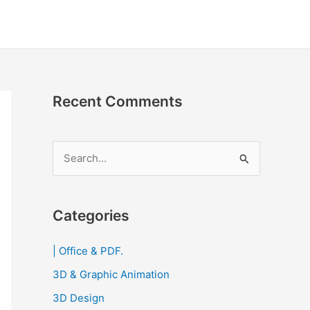
Recent Comments
S
e
a
r
Categories
c
| Office & PDF.
h
3D & Graphic Animation
f
o
3D Design