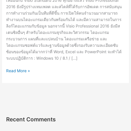
เหมือนกับ Visio Standard 2016 ทุกอย่างแล้ว Visio Professional
2016 ยังมีรูปร่างเทมเพลต และสไตล์ที่ได้รับการอัพเดต การสนับสนุน
การทำงานร่วมกันเป็นทีมที่ดีขึ้น การเปิดให้คนจำนวนมากสามารถ
ทำงานบนไดอะแกรมเดียวกันพร้อมกันได้ และมีความสามารถในการ
ลิงก์ไดอะแกรมกับข้อมูล นอกจากนี้ Visio Professional 2016 ยังมีส
เตนซิลอื่นๆ สำหรับไดอะแกรมธุรกิจและวิศวกรรม ไดอะแกรม
กระบวนการ แผนที่และแปลนบ้าน ไดอะแกรมเครือข่าย และ
ไดอะแกรมซอฟต์แวร์และฐานข้อมูลด้วยซึ่งรองรับความละเอียดซับ
ซ้อนของข้อมูลได้มากกว่าที่ Word, Excel และ PowerPoint จะทำได้
ระบบปฏิบัติการ : Windows 10 / 8.1 / […]
Microsoft
Read More »
Visio
Pro
[Full]
ถาวร
ไทย
+วิธี
ติด
Recent Comments
ตั้ง
แบบ