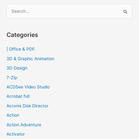
ละเอียด
S
Updated
e
a
r
Categories
c
| Office & PDF.
h
f
3D & Graphic Animation
o
3D Design
r
7-Zip
:
ACDSee Video Studio
Acrobat full
Acronis Disk Director
Action
Action Adventure
Activator