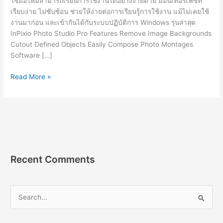
ใช้มือใหม่สามารถเรียนการใช้งานได้อย่างง่ายดาย มีอินเทอร์เฟซที่
เรียบง่าย ไม่ซับซ้อน ช่วยให้ง่ายต่อการเรียนรู้การใช้งาน แม้ไม่เคยใช้
งานมาก่อน และเข้ากันได้กับระบบปฏิบัติการ Windows รุ่นล่าสุด
InPixio Photo Studio Pro Features Remove Image Backgrounds
Cutout Defined Objects Easily Compose Photo Montages
Software […]
InPixio
Read More »
Photo
Studio
Pro
[Full]
ถาวร
ฟรี
โปรแกรม
Recent Comments
แต่ง
รูปภาพ
2023
S
e
a