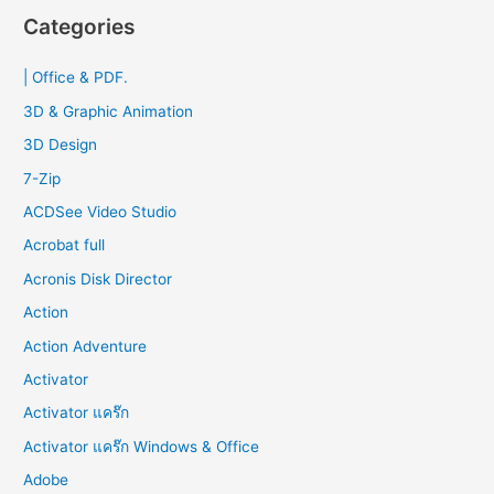
r
Categories
c
| Office & PDF.
h
f
3D & Graphic Animation
o
3D Design
r
7-Zip
:
ACDSee Video Studio
Acrobat full
Acronis Disk Director
Action
Action Adventure
Activator
Activator แคร๊ก
Activator แคร๊ก Windows & Office
Adobe