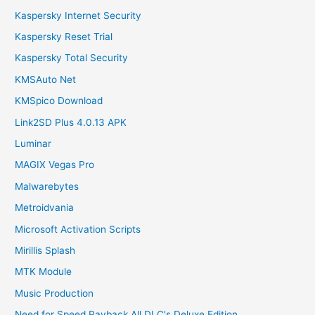
Kaspersky Internet Security
Kaspersky Reset Trial
Kaspersky Total Security
KMSAuto Net
KMSpico Download
Link2SD Plus 4.0.13 APK
Luminar
MAGIX Vegas Pro
Malwarebytes
Metroidvania
Microsoft Activation Scripts
Mirillis Splash
MTK Module
Music Production
Need for Speed Payback All DLC's Deluxe Edition