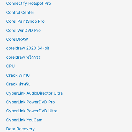
Connectify Hotspot Pro
Control Center
Corel PaintShop Pro
Corel WinDVD Pro
CorelDRAW
coreldraw 2020 64-bit
coreldraw ฟรีถาวร
CPU
Crack Win10
Crack สำหรับ
CyberLink AudioDirector Ultra
CyberLink PowerDVD Pro
CyberLink PowerDVD Ultra
CyberLink YouCam
Data Recovery