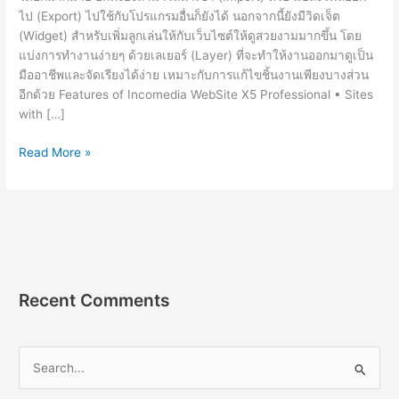
ไป (Export) ไปใช้กับโปรแกรมอื่นก็ยังได้ นอกจากนี้ยังมีวิดเจ็ต
(Widget) สำหรับเพิ่มลูกเล่นให้กับเว็บไซต์ให้ดูสวยงามมากขึ้น โดย
แบ่งการทำงานง่ายๆ ด้วยเลเยอร์ (Layer) ที่จะทำให้งานออกมาดูเป็น
มืออาชีพและจัดเรียงได้ง่าย เหมาะกับการแก้ไขชิ้นงานเพียงบางส่วน
อีกด้วย Features of Incomedia WebSite X5 Professional • Sites
with […]
Incomedia
Read More »
WebSite
X5
Pro
2022.2.6.0
[Full]
สร้าง
เว็บไซต์
Recent Comments
สำเร็จรูป
2023
S
e