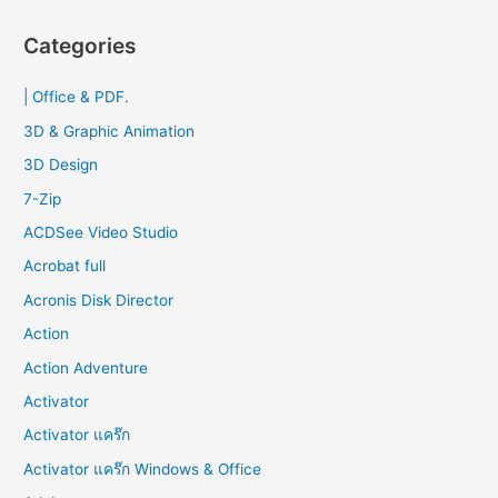
a
r
Categories
c
| Office & PDF.
h
f
3D & Graphic Animation
o
3D Design
r
7-Zip
:
ACDSee Video Studio
Acrobat full
Acronis Disk Director
Action
Action Adventure
Activator
Activator แคร๊ก
Activator แคร๊ก Windows & Office