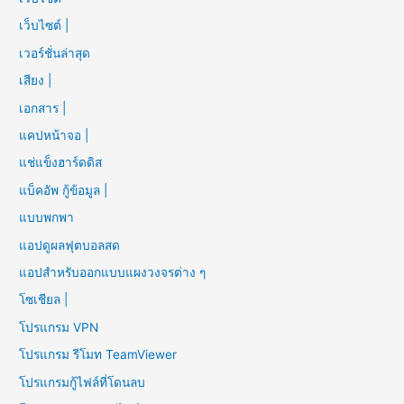
เว็บไซต์ |
เวอร์ชั่นล่าสุด
เสียง |
เอกสาร |
แคปหน้าจอ |
แช่แข็งฮาร์ดดิส
แบ็คอัพ กู้ข้อมูล |
แบบพกพา
แอปดูผลฟุตบอลสด
แอปสำหรับออกแบบแผงวงจรต่าง ๆ
โซเชียล |
โปรแกรม VPN
โปรแกรม รีโมท TeamViewer
โปรแกรมกู้ไฟล์ที่โดนลบ