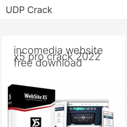
Skip
UDP Crack
to
content
incomedia website
x5 pro crack 2022
free download