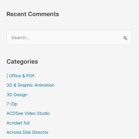
ช่วย
โหลด
Recent Comments
แบบ
พกพา
2023
S
e
a
r
Categories
c
| Office & PDF.
h
f
3D & Graphic Animation
o
3D Design
r
7-Zip
:
ACDSee Video Studio
Acrobat full
Acronis Disk Director