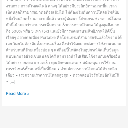
งานการ ดาวน์โหลดไฟล์ ต่างๆ ได้อย่างมีประสิทธิภาพมากขึ้น เวลา
เน็ตหลุดก็สามารถมาต่อที่จุดเดิมได้ ไม่ต้องเริ่มต้นดาวน์โหลดไฟล์นับ
หนึ่งใหม่อีกครั้ง นอกจากนี้แล้ว ทางผู้พัฒนา โปรแกรมช่วยดาวน์โหลด
ตัวนี้เค้าบอกว่าสามารถเพิ่มความเร็วการดาวน์โหลด ได้สูงสุดถึงมาก
ถึง 500% หรือ 5 เท่า (5x) และยังมีการพัฒนาประสิทธิภาพให้ดีขึ้น
เรื่อยๆ อย่างต่อเนื่อง Portable คือโปรแกรมที่สามารถรันแล้วใช้งานได้
เลย โดยไม่ต้องติดตั้งลงบนเครื่อง สึ่งทำให้สะดวกต่อการใช้งานเหมาะ
สำหรับคนที่ย้ายเครื่องบ่อย ๆ แค่ก็อปปี้ไฟล์ลงในอุปกรณ์จัดเก็บข้อมูล
แบบพกพาอย่างเช่นแฟลชไดร์ สามารถนำไปเสียบใช้งานกับเครื่องอื่น
ได้อย่างง่ายสะดวกรวดเร็ว คุณลักษณะเด่น: • สนับสนุนการใช้งาน
เบราว์เซอร์ทั้งหมดที่เป็นที่นิยม • ง่ายต่อการดาวน์โหลดได้ด้วยคลิก
เดียว • เร่งความเร็วดาวน์โหลดสูงสุด • ตรวจสอบไวรัสโดยอัตโนมัติ
• […]
IDM
Read More »
Crack
Portable
7.2
[Full]
โปรแกรม