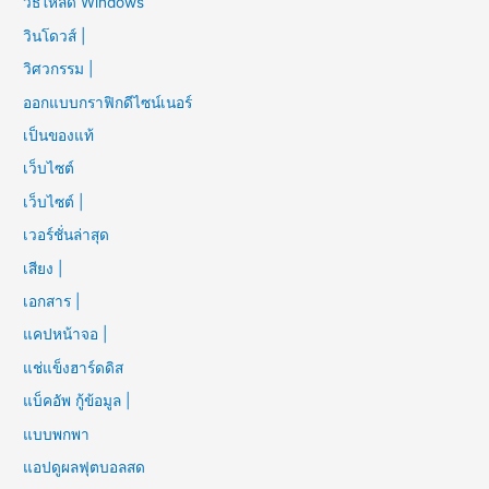
วิธีโหลด Windows
วินโดวส์ |
วิศวกรรม |
ออกแบบกราฟิกดีไซน์เนอร์
เป็นของแท้
เว็บไซต์
เว็บไซต์ |
เวอร์ชั่นล่าสุด
เสียง |
เอกสาร |
แคปหน้าจอ |
แช่แข็งฮาร์ดดิส
แบ็คอัพ กู้ข้อมูล |
แบบพกพา
แอปดูผลฟุตบอลสด