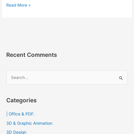
EditPlus
Read More »
5.7
[Full]
ถาวร
โปรแกรม
แก้ไข
Soure
Code
Recent Comments
S
e
a
r
Categories
c
| Office & PDF.
h
f
3D & Graphic Animation
o
3D Design