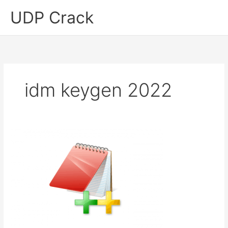
Skip
UDP Crack
to
content
idm keygen 2022