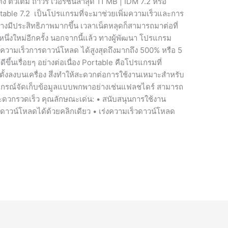
 ตัวเต็ม ถาวร เวอร์ชั่นล่าสุด 11 MB | IDM 7.2 หรือ
ble 7.2 เป็นโปรแกรมที่จะมาช่วยเพิ่มความเร็วและการ
างมีประสิทธิภาพมากขึ้น เวลาเน็ตหลุดก็สามารถมาต่อที่
บหนึ่งใหม่อีกครั้ง นอกจากนี้แล้ว ทางผู้พัฒนา โปรแกรม
มความเร็วการดาวน์โหลด ได้สูงสุดถึงมากถึง 500% หรือ 5
ขึ้นเรื่อยๆ อย่างต่อเนื่อง Portable คือโปรแกรมที่
ตั้งลงบนเครื่อง สึ่งทำให้สะดวกต่อการใช้งานเหมาะสำหรับ
ในอุปกรณ์จัดเก็บข้อมูลแบบพกพาอย่างเช่นแฟลชไดร์ สามารถ
ยสะดวกรวดเร็ว คุณลักษณะเด่น: • สนับสนุนการใช้งาน
อการดาวน์โหลดได้ด้วยคลิกเดียว • เร่งความเร็วดาวน์โหลด