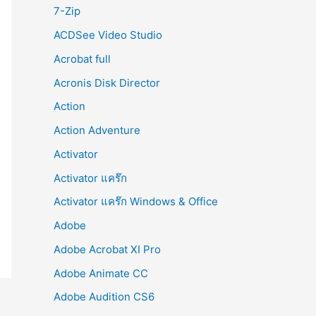
r
7-Zip
:
ACDSee Video Studio
Acrobat full
Acronis Disk Director
Action
Action Adventure
Activator
Activator แคร๊ก
Activator แคร๊ก Windows & Office
Adobe
Adobe Acrobat XI Pro
Adobe Animate CC
Adobe Audition CS6