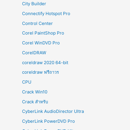
City Builder
Connectify Hotspot Pro
Control Center
Corel PaintShop Pro
Corel WinDVD Pro
CorelDRAW
coreldraw 2020 64-bit
coreldraw ฟรีถาวร
CPU
Crack Win10
Crack สำหรับ
CyberLink AudioDirector Ultra
CyberLink PowerDVD Pro