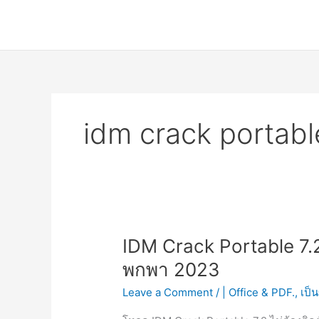
Skip
to
content
idm crack portab
IDM Crack Portable 7.
พกพา 2023
Leave a Comment
/
| Office & PDF.
,
เป็