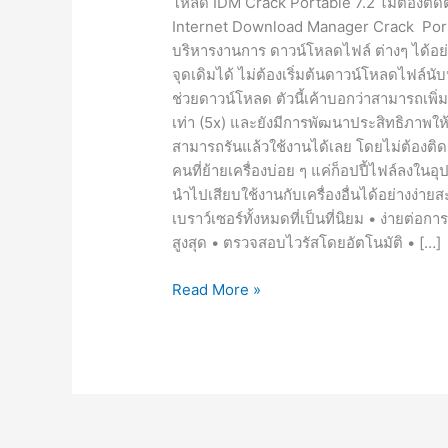
โหลด IDM Crack Portable 7.2 ไม่ต้องติดตั้ง
Internet Download Manager Crack Porta
บริหารงานการ ดาวน์โหลดไฟล์ ต่างๆ ได้อย่
จุดเดิมได้ ไม่ต้องเริ่มต้นดาวน์โหลดไฟล์นั
ช่วยดาวน์โหลด ตัวนี้เค้าบอกว่าสามารถเพิ่
เท่า (5x) และยังมีการพัฒนาประสิทธิภาพให้ดี
สามารถรันแล้วใช้งานได้เลย โดยไม่ต้องติด
คนที่ย้ายเครื่องบ่อย ๆ แค่ก็อปปี้ไฟล์ลง
นำไปเสียบใช้งานกับเครื่องอื่นได้อย่างง่า
เบราว์เซอร์ทั้งหมดที่เป็นที่นิยม • ง่ายต่
สูงสุด • ตรวจสอบไวรัสโดยอัตโนมัติ • […]
IDM
Read More »
Crack
Portable
7.2
[Full]
โปรแกรม
ช่วย