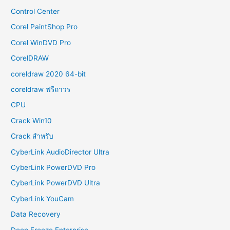
Control Center
Corel PaintShop Pro
Corel WinDVD Pro
CorelDRAW
coreldraw 2020 64-bit
coreldraw ฟรีถาวร
CPU
Crack Win10
Crack สำหรับ
CyberLink AudioDirector Ultra
CyberLink PowerDVD Pro
CyberLink PowerDVD Ultra
CyberLink YouCam
Data Recovery
Deep Freeze Enterprise