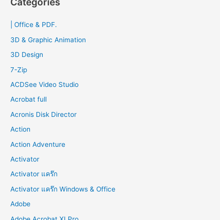
Categories
c
| Office & PDF.
h
f
3D & Graphic Animation
o
3D Design
r
7-Zip
:
ACDSee Video Studio
Acrobat full
Acronis Disk Director
Action
Action Adventure
Activator
Activator แคร๊ก
Activator แคร๊ก Windows & Office
Adobe
Adobe Acrobat XI Pro