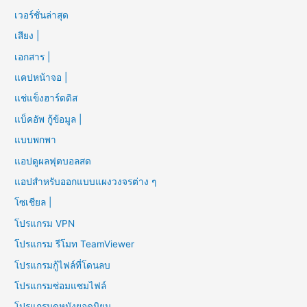
เวอร์ชั่นล่าสุด
เสียง |
เอกสาร |
แคปหน้าจอ |
แช่แข็งฮาร์ดดิส
แบ็คอัพ กู้ข้อมูล |
แบบพกพา
แอปดูผลฟุตบอลสด
แอปสำหรับออกแบบแผงวงจรต่าง ๆ
โซเชียล |
โปรแกรม VPN
โปรแกรม รีโมท TeamViewer
โปรแกรมกู้ไฟล์ที่โดนลบ
โปรแกรมซ่อมแซมไฟล์
โปรแกรมดูหนังยอดนิยม