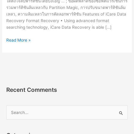
ได้ตั้งใจลบพาร์ทิชันโดยบังเอิญ … ; ข้อผิดพลาดของซอฟต์แวร์เช่นการ
รวมพาร์ทิชันล้มเหลวกับ Partition Magic, การปรับขนาดพาร์ทิชันล้ม
เหลว, ความล้มเหลวในการคัดลอกพาร์ทิชัน Features of iCare Data
Recovery Format Recovery • Using advanced format
searching technology, iCare Data Recovery is able […]
iCare
Read More »
Data
Recovery
Pro
8.4.2
[Full]
ถาวร
โปรแกรม
Recent Comments
กู้
ข้อมูล
S
e
a
r