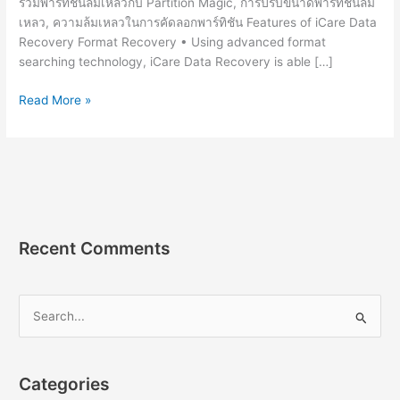
รวมพาร์ทิชันล้มเหลวกับ Partition Magic, การปรับขนาดพาร์ทิชันล้ม
เหลว, ความล้มเหลวในการคัดลอกพาร์ทิชัน Features of iCare Data
Recovery Format Recovery • Using advanced format
searching technology, iCare Data Recovery is able […]
iCare
Read More »
Data
Recovery
Pro
8.4.2
[Full]
ถาวร
โปรแกรม
Recent Comments
กู้
ข้อมูล
S
e
a
r
Categories