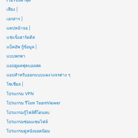
เสียง |
เอกสาร |
แคปหน้าจอ |
แช่แข็งฮาร์ดดิส
แบ็คอัพ กู้ข้อมูล |
แบบพกพา
แอปดูผลฟุตบอลสด
แอปสำหรับออกแบบแผงวงจรต่าง ๆ
โซเชียล |
โปรแกรม VPN
โปรแกรม รีโมท TeamViewer
โปรแกรมกู้ไฟล์ที่โดนลบ
โปรแกรมซ่อมแซมไฟล์
โปรแกรมดูหนังยอดนิยม