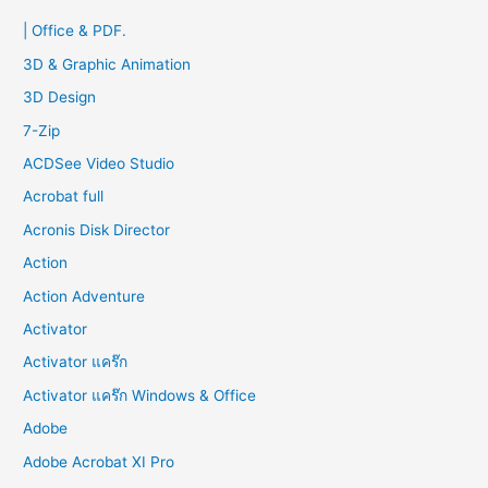
c
| Office & PDF.
h
f
3D & Graphic Animation
o
3D Design
r
7-Zip
:
ACDSee Video Studio
Acrobat full
Acronis Disk Director
Action
Action Adventure
Activator
Activator แคร๊ก
Activator แคร๊ก Windows & Office
Adobe
Adobe Acrobat XI Pro