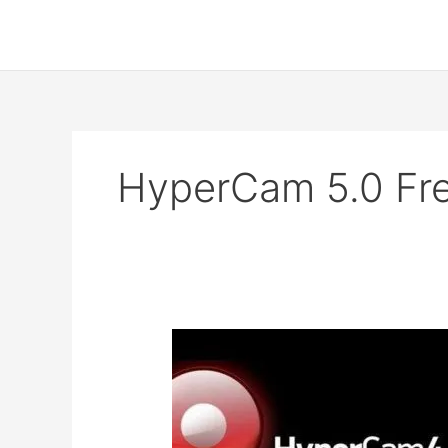
Skip
to
content
HyperCam 5.0 Fr