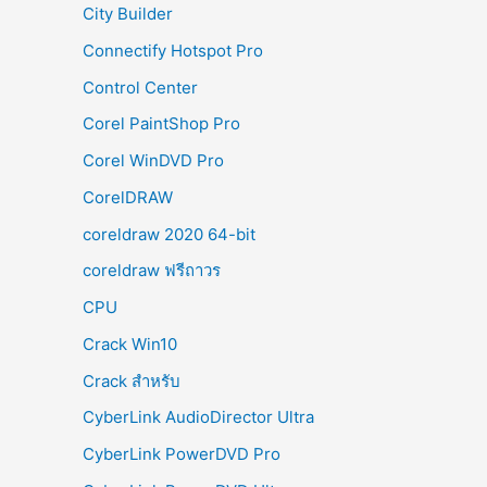
City Builder
Connectify Hotspot Pro
Control Center
Corel PaintShop Pro
Corel WinDVD Pro
CorelDRAW
coreldraw 2020 64-bit
coreldraw ฟรีถาวร
CPU
Crack Win10
Crack สำหรับ
CyberLink AudioDirector Ultra
CyberLink PowerDVD Pro