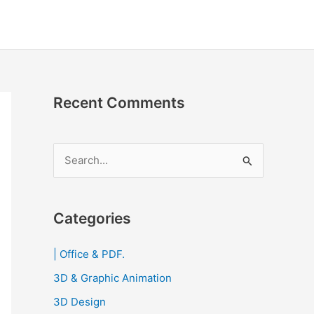
Recent Comments
S
e
a
r
Categories
c
| Office & PDF.
h
3D & Graphic Animation
f
o
3D Design