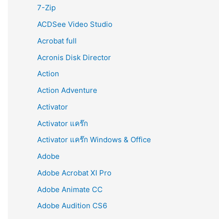
r
7-Zip
:
ACDSee Video Studio
Acrobat full
Acronis Disk Director
Action
Action Adventure
Activator
Activator แคร๊ก
Activator แคร๊ก Windows & Office
Adobe
Adobe Acrobat XI Pro
Adobe Animate CC
Adobe Audition CS6