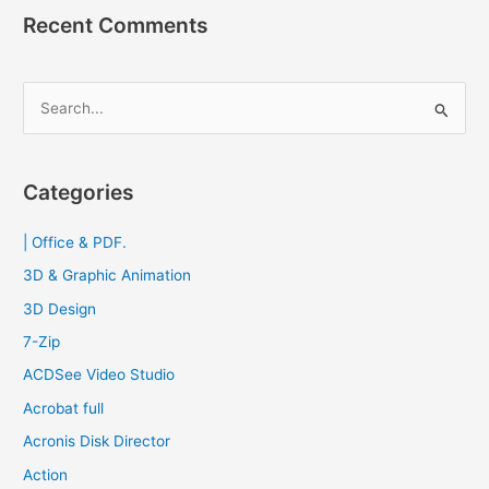
Mind
Recent Comments
Map
สวย
ๆ
S
2023
e
a
r
Categories
c
| Office & PDF.
h
f
3D & Graphic Animation
o
3D Design
r
7-Zip
:
ACDSee Video Studio
Acrobat full
Acronis Disk Director
Action