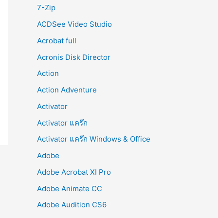
r
7-Zip
:
ACDSee Video Studio
Acrobat full
Acronis Disk Director
Action
Action Adventure
Activator
Activator แคร๊ก
Activator แคร๊ก Windows & Office
Adobe
Adobe Acrobat XI Pro
Adobe Animate CC
Adobe Audition CS6