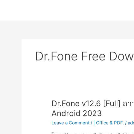
Skip
to
content
Dr.Fone Free Dow
Dr.Fone v12.6 [Full] ถ
Android 2023
Leave a Comment
/
| Office & PDF.
/
ad