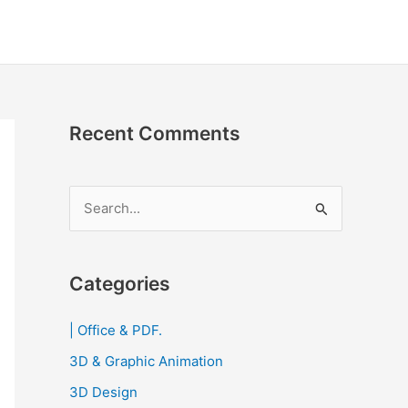
Recent Comments
S
e
a
r
Categories
c
| Office & PDF.
h
3D & Graphic Animation
f
o
3D Design