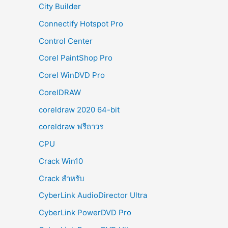
City Builder
Connectify Hotspot Pro
Control Center
Corel PaintShop Pro
Corel WinDVD Pro
CorelDRAW
coreldraw 2020 64-bit
coreldraw ฟรีถาวร
CPU
Crack Win10
Crack สำหรับ
CyberLink AudioDirector Ultra
CyberLink PowerDVD Pro