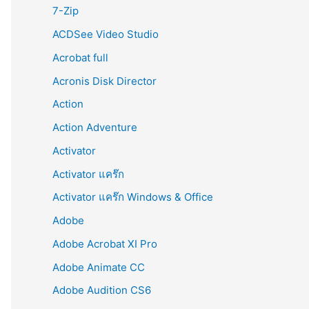
r
7-Zip
:
ACDSee Video Studio
Acrobat full
Acronis Disk Director
Action
Action Adventure
Activator
Activator แคร๊ก
Activator แคร๊ก Windows & Office
Adobe
Adobe Acrobat XI Pro
Adobe Animate CC
Adobe Audition CS6