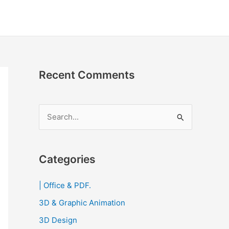
Recent Comments
S
e
a
r
Categories
c
| Office & PDF.
h
3D & Graphic Animation
f
o
3D Design