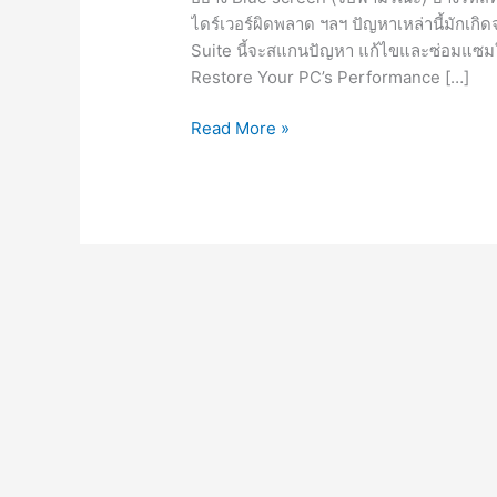
ไดร์เวอร์ผิดพลาด ฯลฯ ปัญหาเหล่านี้มักเ
Suite นี้จะสแกนปัญหา แก้ไขและซ่อมแซมในส
Restore Your PC’s Performance […]
DLL
Read More »
Suite
19.91
[Full]
ถาวร
โปรแกรม
ซ่อมแซม
ไฟล์
DLL
ใน
เครื่อง
2023