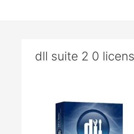
Skip
to
content
dll suite 2 0 licen