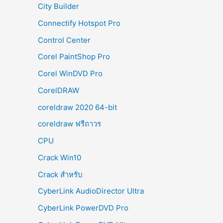
City Builder
Connectify Hotspot Pro
Control Center
Corel PaintShop Pro
Corel WinDVD Pro
CorelDRAW
coreldraw 2020 64-bit
coreldraw ฟรีถาวร
CPU
Crack Win10
Crack สำหรับ
CyberLink AudioDirector Ultra
CyberLink PowerDVD Pro