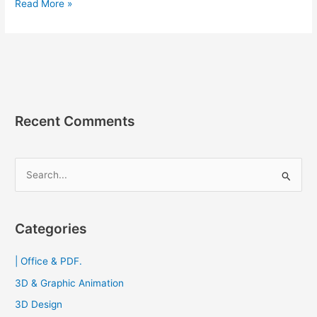
DFX
Read More »
Audio
Enhancer
v15.2
[Full]
ถาวร
โปรแกรม
ปรับ
Recent Comments
เพิ่ม
เสียง
คอม
S
2023
e
a
r
Categories
c
| Office & PDF.
h
f
3D & Graphic Animation
o
3D Design