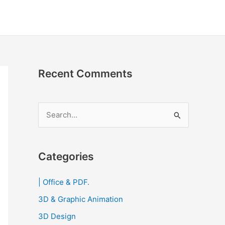
Recent Comments
S
e
a
r
Categories
c
| Office & PDF.
h
3D & Graphic Animation
f
o
3D Design