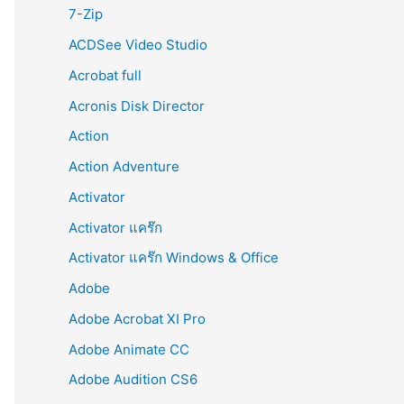
r
7-Zip
:
ACDSee Video Studio
Acrobat full
Acronis Disk Director
Action
Action Adventure
Activator
Activator แคร๊ก
Activator แคร๊ก Windows & Office
Adobe
Adobe Acrobat XI Pro
Adobe Animate CC
Adobe Audition CS6