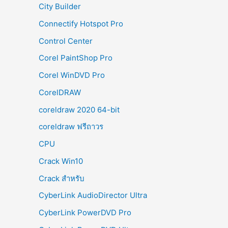
City Builder
Connectify Hotspot Pro
Control Center
Corel PaintShop Pro
Corel WinDVD Pro
CorelDRAW
coreldraw 2020 64-bit
coreldraw ฟรีถาวร
CPU
Crack Win10
Crack สำหรับ
CyberLink AudioDirector Ultra
CyberLink PowerDVD Pro