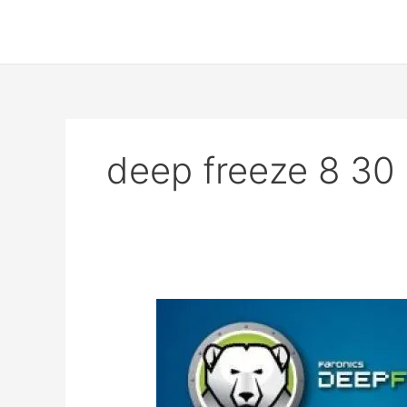
Skip
to
content
deep freeze 8 30 