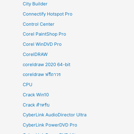
City Builder
Connectify Hotspot Pro
Control Center
Corel PaintShop Pro
Corel WinDVD Pro
CorelDRAW
coreldraw 2020 64-bit
coreldraw ฟรีถาวร
CPU
Crack Win10
Crack สำหรับ
CyberLink AudioDirector Ultra
CyberLink PowerDVD Pro