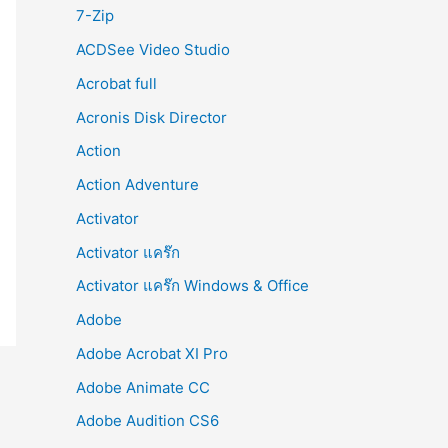
r
7-Zip
:
ACDSee Video Studio
Acrobat full
Acronis Disk Director
Action
Action Adventure
Activator
Activator แคร๊ก
Activator แคร๊ก Windows & Office
Adobe
Adobe Acrobat XI Pro
Adobe Animate CC
Adobe Audition CS6