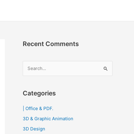
Recent Comments
S
e
a
r
Categories
c
| Office & PDF.
h
3D & Graphic Animation
f
o
3D Design