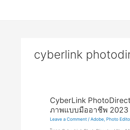
Skip
to
content
cyberlink photodi
CyberLink PhotoDirector
ภาพแบบมืออาชีพ 2023
Leave a Comment
/
Adobe
,
Photo Edito