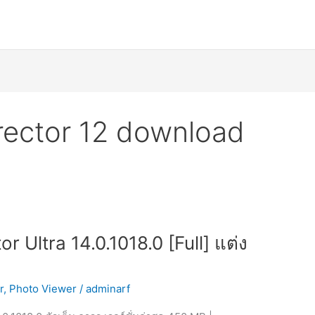
rector 12 download
 Ultra 14.0.1018.0 [Full] แต่ง
r
,
Photo Viewer
/
adminarf