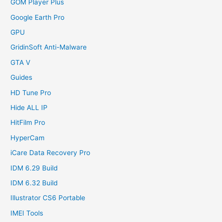
GOM Player Plus
Google Earth Pro
GPU
GridinSoft Anti-Malware
GTA V
Guides
HD Tune Pro
Hide ALL IP
HitFilm Pro
HyperCam
iCare Data Recovery Pro
IDM 6.29 Build
IDM 6.32 Build
Illustrator CS6 Portable
IMEI Tools