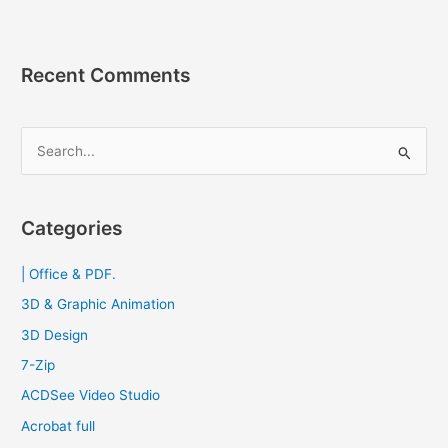
ตัด
ต่อ
วีดีโอ
Recent Comments
มือ
อาชีพ
2023
S
e
a
r
Categories
c
| Office & PDF.
h
f
3D & Graphic Animation
o
3D Design
r
7-Zip
:
ACDSee Video Studio
Acrobat full