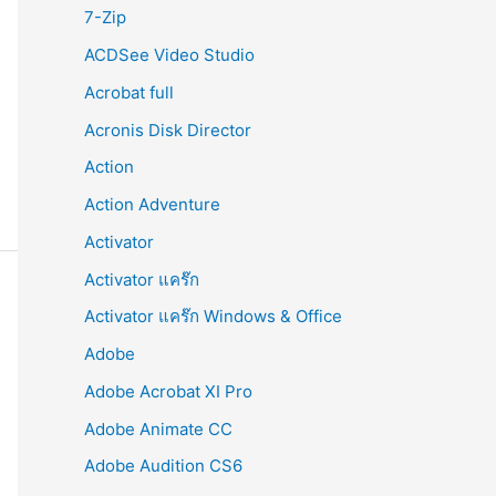
r
7-Zip
:
ACDSee Video Studio
Acrobat full
Acronis Disk Director
Action
Action Adventure
Activator
Activator แคร๊ก
Activator แคร๊ก Windows & Office
Adobe
Adobe Acrobat XI Pro
Adobe Animate CC
Adobe Audition CS6