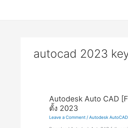
Skip
to
content
autocad 2023 ke
Autodesk Auto CAD [Full
ตั้ง 2023
Leave a Comment
/
Autodesk AutoCAD