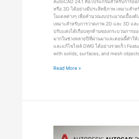
AutoCAD 24.1 คือโปรแกรมสำหรับการออกแบ
หรือ 3D ได้อย่างมีประสิทธิภาพ เหมาะสำห
โมเดลต่างๆ เพื่อคำนวณงบประมาณเบื้องต้
เหมาะสำหรับการวาดภาพ 2D และ 3D และมีค
ปรับแต่งได้เกือบทุกด้านของกระบวนการออกแบ
มากในช่วงหลายปีที่ผ่านมาและตอนนี้ทำให้ง่า
และแก้ไขไฟล์ DWG ได้อย่างรวดเร็ว Feat
with solids, surfaces, and mesh object
Autodesk
Read More »
AutoCAD
24.1
[Full]
ถาวร
ติด
ตั้ง
ง่าย
พร้อม
วิธี