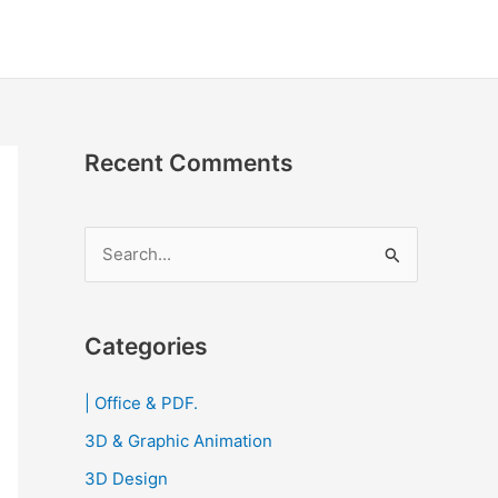
Recent Comments
S
e
a
r
Categories
c
| Office & PDF.
h
3D & Graphic Animation
f
o
3D Design