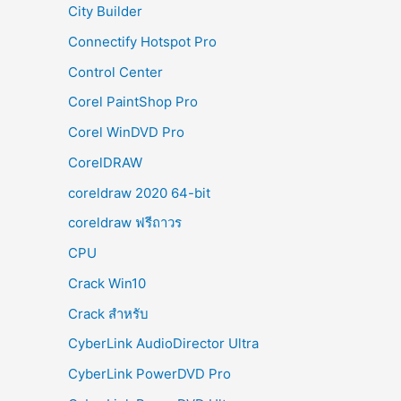
City Builder
Connectify Hotspot Pro
Control Center
Corel PaintShop Pro
Corel WinDVD Pro
CorelDRAW
coreldraw 2020 64-bit
coreldraw ฟรีถาวร
CPU
Crack Win10
Crack สำหรับ
CyberLink AudioDirector Ultra
CyberLink PowerDVD Pro