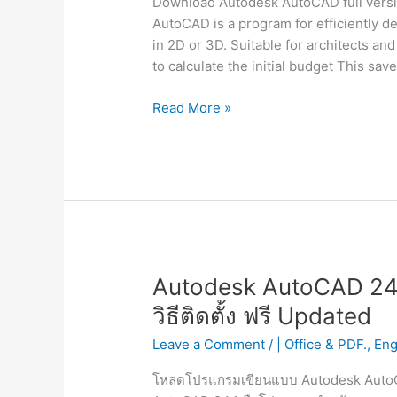
Download Autodesk AutoCAD full versio
AutoCAD is a program for efficiently d
in 2D or 3D. Suitable for architects a
to calculate the initial budget This sa
Autodesk
Read More »
Auto
CAD
[Full]
ถาวร
ติด
ตั้ง
ง่าย
พร้อม
Autodesk AutoCAD 24.1 
วิธี
วิธีติดตั้ง ฟรี Updated
ติด
ตั้ง
Leave a Comment
/
| Office & PDF.
,
Eng
2023
โหลดโปรแกรมเขียนแบบ Autodesk AutoCAD 2