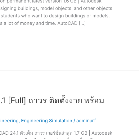
n permanent latest version 1.6 GB | Autodesk
esigning buildings, model objects, and other objects
nd students who want to design buildings or models.
ves a lot of money and time. AutoCAD […]
[Full] ถาวร ติดตั้งง่าย พร้อม
ineering
,
Engineering Simulation
/
adminarf
4.1 ตัวเต็ม ถาวร เวอร์ชั่นล่าสุด 1.7 GB | Autodesk