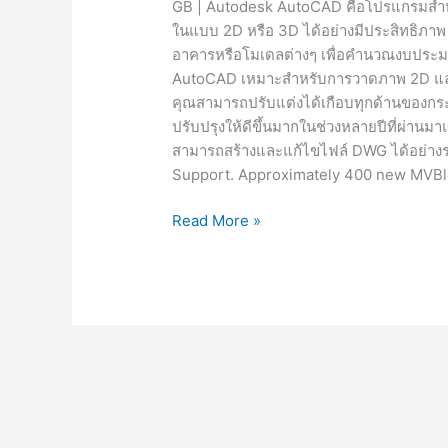
GB | Autodesk AutoCAD คือโปรแกรมสำหรั
ในแบบ 2D หรือ 3D ได้อย่างมีประสิทธิภา
อาคารหรือโมเดลต่างๆ เพื่อคำนวณงบประมา
AutoCAD เหมาะสำหรับการวาดภาพ 2D และ 3
คุณสามารถปรับแต่งได้เกือบทุกด้านของกระ
ปรับปรุงให้ดีขึ้นมากในช่วงหลายปีที่ผ่านมาแ
สามารถสร้างและแก้ไขไฟล์ DWG ได้อย่างรว
Support. Approximately 400 new MVBl
Autodesk
Read More »
AutoCAD
[Fulll]
ทดสอบ
แล้ว
ใช้
งาน
ได้
100%
2023