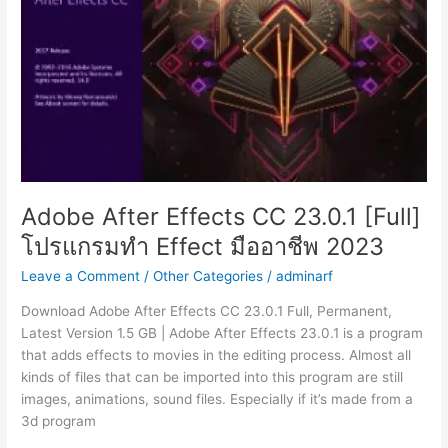
ทำ
เอฟเฟ
คมื
ออา
ชีพ
2023
Adobe After Effects CC 23.0.1 [Full]
โปรแกรมทำ Effect มืออาชีพ 2023
Leave a Comment
/
Other Categories
/
adminarf
Download Adobe After Effects CC 23.0.1 Full, Permanent,
Latest Version 1.5 GB | Adobe After Effects 23.0.1 is a program
that adds effects to movies in the editing process. Almost all
kinds of files that can be imported into this program are still
images, animations, sound files. Especially if it’s made from a
3d program