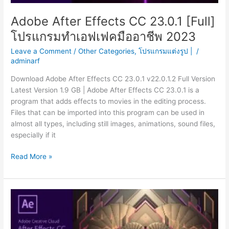
Adobe After Effects CC 23.0.1 [Full]
โปรแกรมทำเอฟเฟคมืออาชีพ 2023
Leave a Comment
/
Other Categories
,
โปรแกรมแต่งรูป |
/
adminarf
Download Adobe After Effects CC 23.0.1 v22.0.1.2 Full Version
Latest Version 1.9 GB | Adobe After Effects CC 23.0.1 is a
program that adds effects to movies in the editing process.
Files that can be imported into this program can be used in
almost all types, including still images, animations, sound files,
especially if it
Adobe
Read More »
After
Effects
CC
23.0.1
[Full]
โปรแกรม