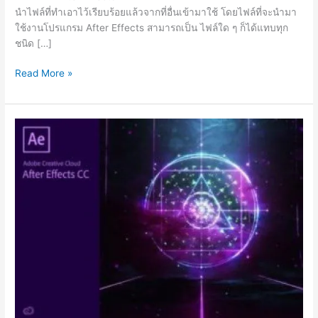
นำไฟล์ที่ทำเอาไว้เรียบร้อยแล้วจากที่อื่นเข้ามาใช้ โดยไฟล์ที่จะนำมา
ใช้งานโปรแกรม After Effects สามารถเป็น ไฟล์ใด ๆ ก็ได้แทบทุก
ชนิด […]
Adobe
Read More »
After
Effects
CC
23.0.1
[Full]
ถาวร
ล่าสุด
ไม่
ต้อง
แครก
2023