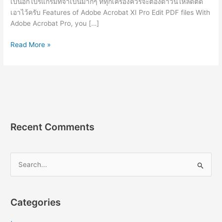
เป็นอีกโปรแกรมที่จำเป็นมากๆ ที่ทุกเครื่องควรจะต้องดาวน์โหลดติด
เอาไว้ครับ Features of Adobe Acrobat XI Pro Edit PDF files With
Adobe Acrobat Pro, you […]
Adobe
Read More »
Acrobat
XI
Pro
15.26.3
[Full]
โปรแกรม
อ่าน
Recent Comments
แก้ไข
ไฟล์
PDF
S
2023
e
a
r
Categories
c