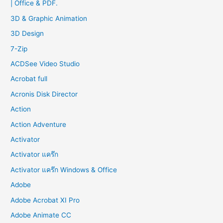
| Office & PDF.
h
f
3D & Graphic Animation
o
3D Design
r
7-Zip
:
ACDSee Video Studio
Acrobat full
Acronis Disk Director
Action
Action Adventure
Activator
Activator แคร๊ก
Activator แคร๊ก Windows & Office
Adobe
Adobe Acrobat XI Pro
Adobe Animate CC