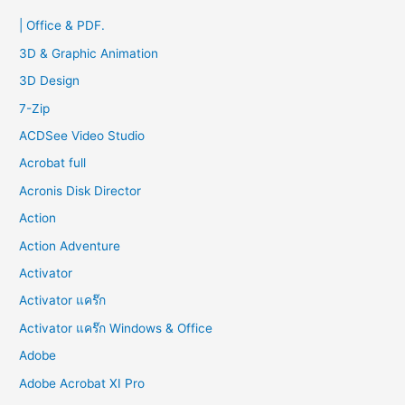
c
| Office & PDF.
h
f
3D & Graphic Animation
o
3D Design
r
7-Zip
:
ACDSee Video Studio
Acrobat full
Acronis Disk Director
Action
Action Adventure
Activator
Activator แคร๊ก
Activator แคร๊ก Windows & Office
Adobe
Adobe Acrobat XI Pro