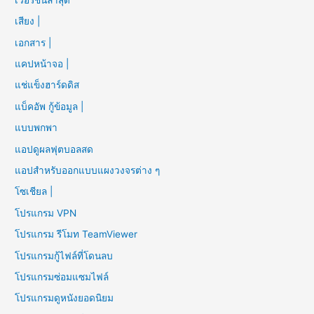
เสียง |
เอกสาร |
แคปหน้าจอ |
แช่แข็งฮาร์ดดิส
แบ็คอัพ กู้ข้อมูล |
แบบพกพา
แอปดูผลฟุตบอลสด
แอปสำหรับออกแบบแผงวงจรต่าง ๆ
โซเชียล |
โปรแกรม VPN
โปรแกรม รีโมท TeamViewer
โปรแกรมกู้ไฟล์ที่โดนลบ
โปรแกรมซ่อมแซมไฟล์
โปรแกรมดูหนังยอดนิยม