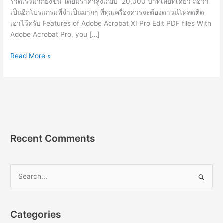
รวดเร็วมากยิ่งขึ้น โดยมีราคาสูงเกือบ 20,000 บาทเลยทีเดียว ถือว่า
เป็นอีกโปรแกรมที่จำเป็นมากๆ ที่ทุกเครื่องควรจะต้องดาวน์โหลดติด
เอาไว้ครับ Features of Adobe Acrobat XI Pro Edit PDF files With
Adobe Acrobat Pro, you […]
Adobe
Read More »
Acrobat
XI
Pro
15.26.3
[Full]
โปรแกรม
อ่าน
Recent Comments
แก้ไข
ไฟล์
PDF
S
2023
e
a
r
Categories