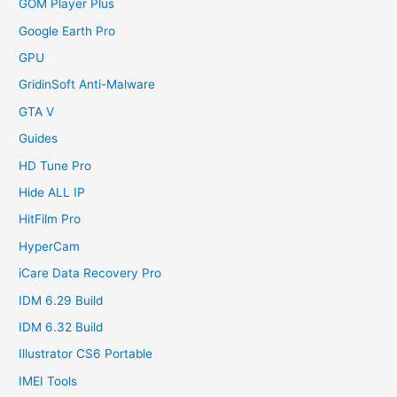
GOM Player Plus
Google Earth Pro
GPU
GridinSoft Anti-Malware
GTA V
Guides
HD Tune Pro
Hide ALL IP
HitFilm Pro
HyperCam
iCare Data Recovery Pro
IDM 6.29 Build
IDM 6.32 Build
Illustrator CS6 Portable
IMEI Tools