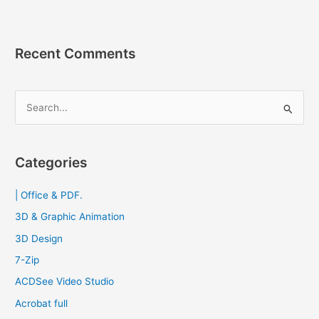
[Full]
ฟรี
โปรแกรม
Recent Comments
อ่าน
ไฟล์
PDF
S
2023
e
a
r
Categories
c
| Office & PDF.
h
f
3D & Graphic Animation
o
3D Design
r
7-Zip
:
ACDSee Video Studio
Acrobat full