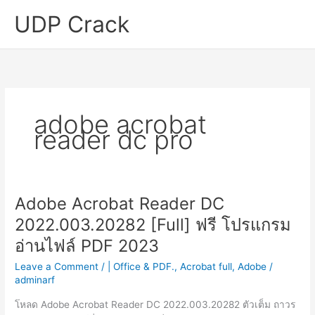
Skip
UDP Crack
to
content
adobe acrobat
reader dc pro
Adobe Acrobat Reader DC
2022.003.20282 [Full] ฟรี โปรแกรม
อ่านไฟล์ PDF 2023
Leave a Comment
/
| Office & PDF.
,
Acrobat full
,
Adobe
/
adminarf
โหลด Adobe Acrobat Reader DC 2022.003.20282 ตัวเต็ม ถาวร