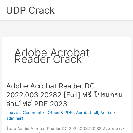
Skip
UDP Crack
to
content
Adobe Acrobat
Reader Crack
Adobe Acrobat Reader DC
2022.003.20282 [Full] ฟรี โปรแกรม
อ่านไฟล์ PDF 2023
Leave a Comment
/
| Office & PDF.
,
Acrobat full
,
Adobe
/
adminarf
โหลด Adobe Acrobat Reader DC 2022.003.20282 ตัวเต็ม ถาวร