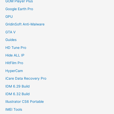
GOM Player Plus
Google Earth Pro
GPU
GridinSoft Anti-Malware
GTA V
Guides
HD Tune Pro
Hide ALL IP
HitFilm Pro
HyperCam
iCare Data Recovery Pro
IDM 6.29 Build
IDM 6.32 Build
Illustrator CS6 Portable
IMEI Tools