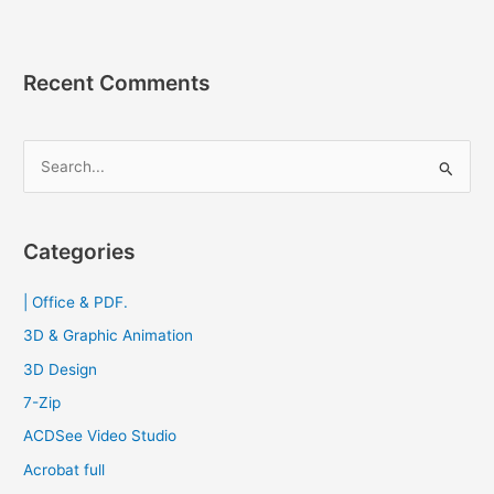
[Full]
ฟรี
โปรแกรม
Recent Comments
อ่าน
ไฟล์
PDF
S
2023
e
a
r
Categories
c
| Office & PDF.
h
f
3D & Graphic Animation
o
3D Design
r
7-Zip
:
ACDSee Video Studio
Acrobat full