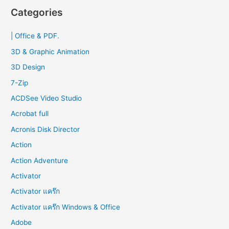
r
Categories
c
| Office & PDF.
h
f
3D & Graphic Animation
o
3D Design
r
7-Zip
:
ACDSee Video Studio
Acrobat full
Acronis Disk Director
Action
Action Adventure
Activator
Activator แคร๊ก
Activator แคร๊ก Windows & Office
Adobe