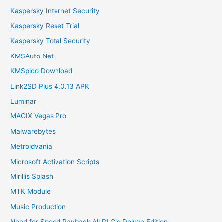
Kaspersky Internet Security
Kaspersky Reset Trial
Kaspersky Total Security
KMSAuto Net
KMSpico Download
Link2SD Plus 4.0.13 APK
Luminar
MAGIX Vegas Pro
Malwarebytes
Metroidvania
Microsoft Activation Scripts
Mirillis Splash
MTK Module
Music Production
Need for Speed Payback All DLC's Deluxe Edition