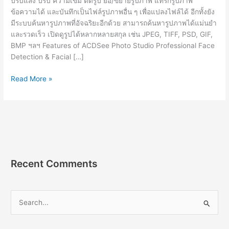
ปรับแสง ปรับ ความเข้ม ตัดรูป ย่อ/ขยายรูปภาพ แทรกรูปภาพ
ข้อความได้ และบันทึกเป็นไฟล์รูปภาพอื่น ๆ เพื่อแปลงไฟล์ได้ อีกทั้งยัง
มีระบบค้นหารูปภาพที่อัจฉริยะอีกด้วย สามารถค้นหารูปภาพได้แม่นยำ
และรวดเร็ว เปิดดูรูปได้หลากหลายสกุล เช่น JPEG, TIFF, PSD, GIF,
BMP ฯลฯ Features of ACDSee Photo Studio Professional Face
Detection & Facial […]
ACDSee
Read More »
Pro
[Full]
ถาวร
โปรแกรม
แต่ง
รูป
ดู
Recent Comments
ไฟล์
รูปภาพ
2023
S
e
a