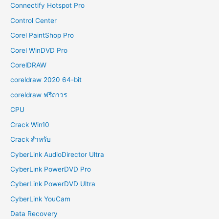
Connectify Hotspot Pro
Control Center
Corel PaintShop Pro
Corel WinDVD Pro
CorelDRAW
coreldraw 2020 64-bit
coreldraw ฟรีถาวร
CPU
Crack Win10
Crack สำหรับ
CyberLink AudioDirector Ultra
CyberLink PowerDVD Pro
CyberLink PowerDVD Ultra
CyberLink YouCam
Data Recovery