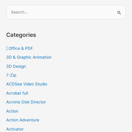
ทูป
S
2023
e
a
r
Categories
c
| Office & PDF.
h
f
3D & Graphic Animation
o
3D Design
r
7-Zip
:
ACDSee Video Studio
Acrobat full
Acronis Disk Director
Action
Action Adventure
Activator