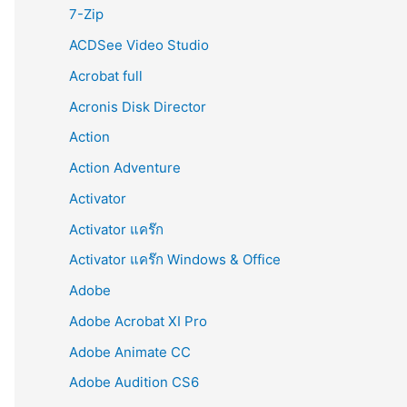
r
7-Zip
:
ACDSee Video Studio
Acrobat full
Acronis Disk Director
Action
Action Adventure
Activator
Activator แคร๊ก
Activator แคร๊ก Windows & Office
Adobe
Adobe Acrobat XI Pro
Adobe Animate CC
Adobe Audition CS6