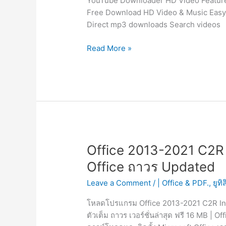
YouTube Downloader HD Video Feature
Free Download HD Video & Music Easy, 
Direct mp3 downloads Search videos
Snaptube
Read More »
VIP
6.18.1.6181601
APK
แอ
พดา
วน์
โหลด
เพลง
Office 2013-2021 C2R I
และ
Office ถาวร Updated
วิดีโอ
บน
Leave a Comment
/
| Office & PDF.
,
ยูทิล
มือ
โหลดโปรแกรม Office 2013-2021 C2R Ins
ถือ
ตัวเต็ม ถาวร เวอร์ชั่นล่าสุด ฟรี 16 MB |