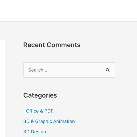
Recent Comments
S
e
a
r
Categories
c
| Office & PDF.
h
3D & Graphic Animation
f
o
3D Design