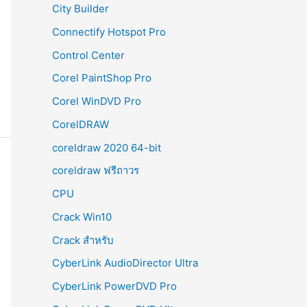
City Builder
Connectify Hotspot Pro
Control Center
Corel PaintShop Pro
Corel WinDVD Pro
CorelDRAW
coreldraw 2020 64-bit
coreldraw ฟรีถาวร
CPU
Crack Win10
Crack สำหรับ
CyberLink AudioDirector Ultra
CyberLink PowerDVD Pro