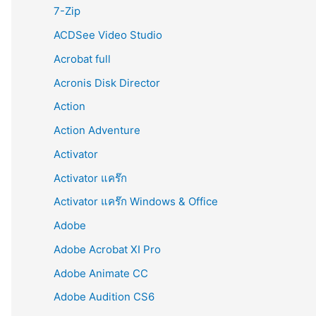
r
7-Zip
:
ACDSee Video Studio
Acrobat full
Acronis Disk Director
Action
Action Adventure
Activator
Activator แคร๊ก
Activator แคร๊ก Windows & Office
Adobe
Adobe Acrobat XI Pro
Adobe Animate CC
Adobe Audition CS6