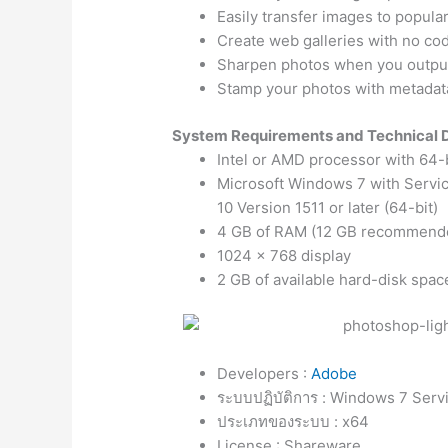
Easily transfer images to popula
Create web galleries with no co
Sharpen photos when you output 
Stamp your photos with metadat
System Requirements and Technical D
Intel or AMD processor with 64-
Microsoft Windows 7 with Servic
10 Version 1511 or later (64-bit)
4 GB of RAM (12 GB recommend
1024 x 768 display
2 GB of available hard-disk space
Developers :
Adobe
ระบบปฏิบัติการ : Windows 7 Servi
ประเภทของระบบ : x64
License : Shareware