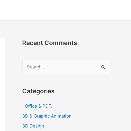
Recent Comments
S
e
a
r
Categories
c
| Office & PDF.
h
3D & Graphic Animation
f
o
3D Design